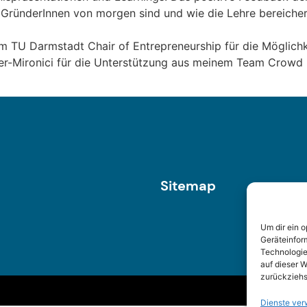
ie GründerInnen von morgen sind und wie die Lehre bereiche
 TU Darmstadt Chair of Entrepreneurship für die Möglichk
er-Mironici für die Unterstützung aus meinem Team Crowd 
Sitemap
Um dir ein 
Geräteinfor
Technologie
auf dieser W
zurückziehs
Dienste ver